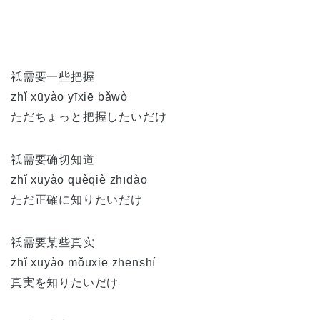
祇需要一些把握
zhǐ xūyào yīxiē bǎwò
ただちょっと把握したいだけ
祇需要确切知道
zhǐ xūyào quèqiè zhīdào
ただ正確に知りたいだけ
祇需要某些真实
zhǐ xūyào mǒuxiē zhēnshí
真実を知りたいだけ