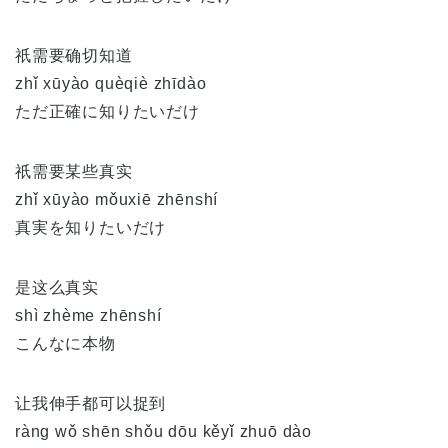
祇需要确切知道
zhǐ xūyào quèqiè zhīdào
ただ正確に知りたいだけ
祇需要某些真实
zhǐ xūyào mǒuxiē zhēnshí
真実を知りたいだけ
是这么真实
shì zhème zhēnshí
こんなに本物
让我伸手都可以捉到
ràng wǒ shēn shǒu dōu kěyǐ zhuō dào