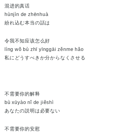
混进的真话
hùnjìn de zhēnhuà
紛れ込む本当の話は
令我不知应该怎么好
lìng wǒ bù zhī yīnggāi zěnme hǎo
私にどうすべきか分からなくさせる
不需要你的解释
bù xūyào nǐ de jiěshì
あなたの説明は必要ない
不需要你的安慰