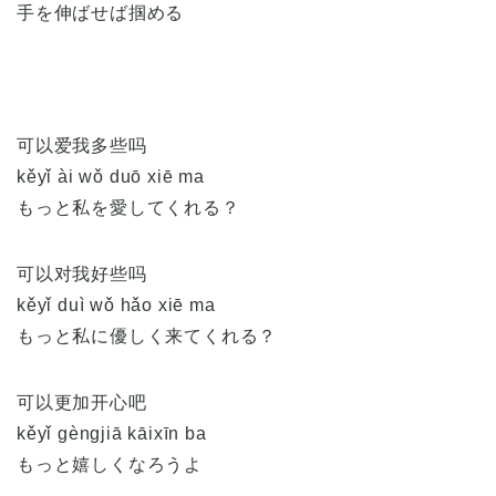
手を伸ばせば掴める
可以爱我多些吗
kěyǐ ài wǒ duō xiē ma
もっと私を愛してくれる？
可以对我好些吗
kěyǐ duì wǒ hǎo xiē ma
もっと私に優しく来てくれる？
可以更加开心吧
kěyǐ gèngjiā kāixīn ba
もっと嬉しくなろうよ