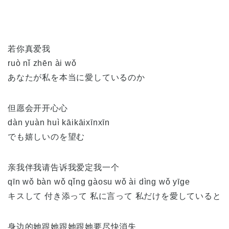
若你真爱我
ruò nǐ zhēn ài wǒ
あなたが私を本当に愛しているのか
但愿会开开心心
dàn yuàn huì kāikāixīnxīn
でも嬉しいのを望む
亲我伴我请告诉我爱定我一个
qīn wǒ bàn wǒ qǐng gàosu wǒ ài dìng wǒ yīge
キスして 付き添って 私に言って 私だけを愛していると
身边的她跟她跟她跟她要尽快消失