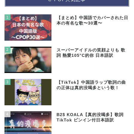
1
【まとめ】中国語でカバーされた日
本の有名な歌〜30選〜
2
スーパーアイドルの笑顔よりも 歌
詞 熱愛105°C的你 日本語訳
3
【TikTok】中国語ラップ歌詞の曲
の正体は真的没喝多という歌！
4
B2$ KOALA【真的没喝多】歌詞
TikTok ピンイン付日本語訳