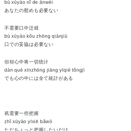
bù xūyào nǐ de ānwèi
あなたの慰めも必要ない
不需要口中迁就
bù xūyào kǒu zhōng qiānjiù
口での妥協は必要ない
但却心中将一切统计
dàn què xīnzhōng jiāng yīqiè tǒngjì
でも心の中には全て統計がある
祇需要一些把握
zhǐ xūyào yīxiē bǎwò
ただちょっと把握したいだけ