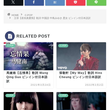
HOME
C-POP
王菲【若你真愛我】歌詞 中国語 中島みゆき 悪女 ピンイン付日本語訳
RELATED POST
C-POP
C-POP
馬健南【忘情果】歌詞 Wang
張敬軒【My Way】歌詞 Hins
Qing Guo ピンイン付日本語
Cheung ピンイン付日本語訳
訳
2021年3月24日
2022年2月2日
C-POP
C-POP