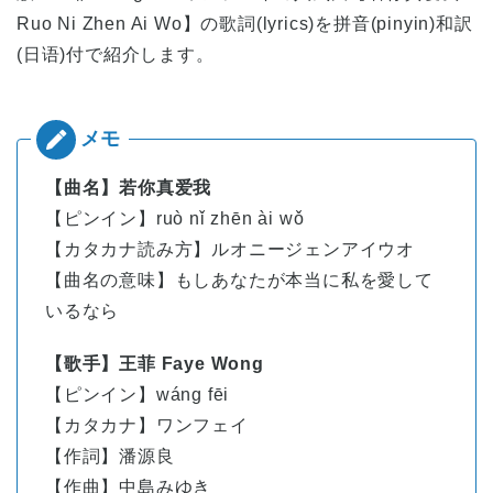
Ruo Ni Zhen Ai Wo】の歌詞(lyrics)を拼音(pinyin)和訳
(日语)付で紹介します。
【曲名】若你真爱我
【ピンイン】ruò nǐ zhēn ài wǒ
【カタカナ読み方】ルオニージェンアイウオ
【曲名の意味】もしあなたが本当に私を愛して
いるなら
【歌手】王菲 Faye Wong
【ピンイン】
wáng
fēi
【カタカナ】ワンフェイ
【作詞】潘源良
【作曲】中島みゆき