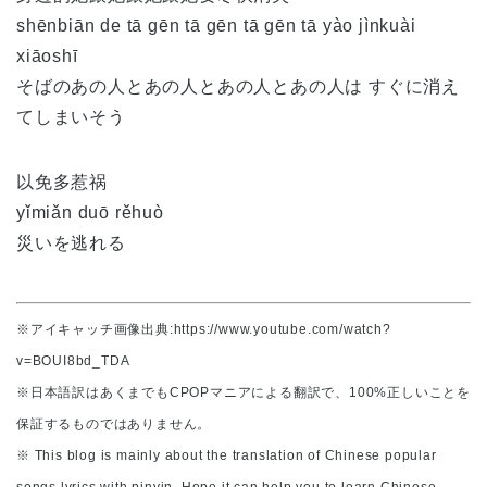
shēnbiān de tā gēn tā gēn tā gēn tā yào jìnkuài
xiāoshī
そばのあの人とあの人とあの人とあの人は すぐに消え
てしまいそう
以免多惹祸
yǐmiǎn duō rěhuò
災いを逃れる
※アイキャッチ画像出典:https://www.youtube.com/watch?
v=BOUI8bd_TDA
※日本語訳はあくまでもCPOPマニアによる翻訳で、100%正しいことを
保証するものではありません。
※ This blog is mainly about the translation of Chinese popular