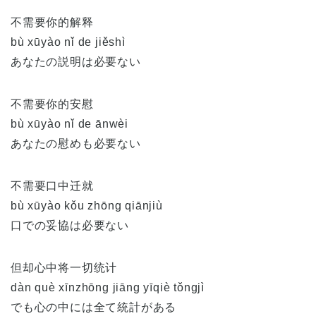
不需要你的解释
bù xūyào nǐ de jiěshì
あなたの説明は必要ない
不需要你的安慰
bù xūyào nǐ de ānwèi
あなたの慰めも必要ない
不需要口中迁就
bù xūyào kǒu zhōng qiānjiù
口での妥協は必要ない
但却心中将一切统计
dàn què xīnzhōng jiāng yīqiè tǒngjì
でも心の中には全て統計がある