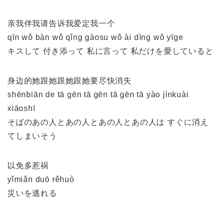
亲我伴我请告诉我爱定我一个
qīn wǒ bàn wǒ qǐng gàosu wǒ ài dìng wǒ yīge
キスして 付き添って 私に言って 私だけを愛していると
身边的她跟她跟她跟她要尽快消失
shēnbiān de tā gēn tā gēn tā gēn tā yào jìnkuài
xiāoshī
そばのあの人とあの人とあの人とあの人は すぐに消え
てしまいそう
以免多惹祸
yǐmiǎn duō rěhuò
災いを逃れる