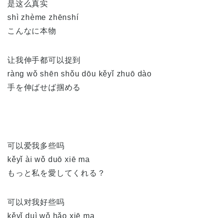
是这么真实
shì zhème zhēnshí
こんなに本物
让我伸手都可以捉到
ràng wǒ shēn shǒu dōu kěyǐ zhuō dào
手を伸ばせば掴める
可以爱我多些吗
kěyǐ ài wǒ duō xiē ma
もっと私を愛してくれる？
可以对我好些吗
kěyǐ duì wǒ hǎo xiē ma