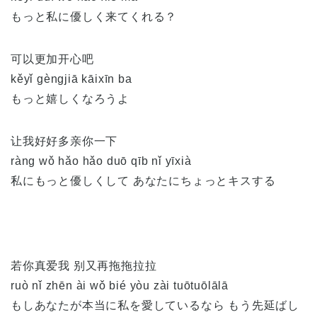
もっと私に優しく来てくれる？
可以更加开心吧
kěyǐ gèngjiā kāixīn ba
もっと嬉しくなろうよ
让我好好多亲你一下
ràng wǒ hǎo hǎo duō qīb nǐ yīxià
私にもっと優しくして あなたにちょっとキスする
若你真爱我 别又再拖拖拉拉
ruò nǐ zhēn ài wǒ bié yòu zài tuōtuōlālā
もしあなたが本当に私を愛しているなら もう先延ばし