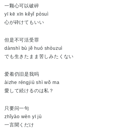
一颗心可以破碎
yī kē xīn kěyǐ pòsuì
心が砕けてもいい
但是不可活受罪
dànshì bù jě huó shòuzuì
でも生きたまま苦しみたくない
爱着仍旧是我吗
àizhe réngjiù shì wǒ ma
愛して続けるのは私？
只要问一句
zhǐyào wèn yī jù
一言聞くだけ