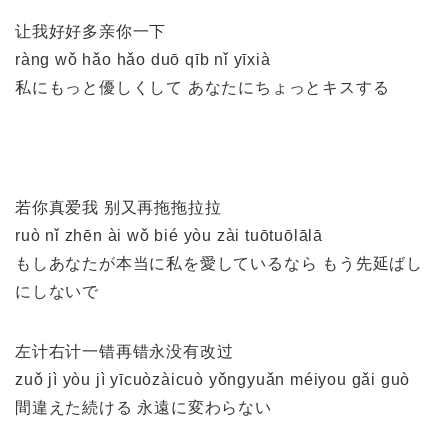
让我好好多亲你一下
ràng wǒ hǎo hǎo duō qīb nǐ yīxià
私にもっと優しくして あなたにちょっとキスする
若你真爱我 别又再拖拖拉拉
ruò nǐ zhēn ài wǒ bié yòu zài tuōtuōlālā
もしあなたが本当に私を愛しているなら もう先延ばし
にしないで
左计右计一错再错永没有改过
zuǒ jì yòu jì yīcuòzàicuò yǒngyuǎn méiyou gǎi guò
間違えた続ける 永遠に変わらない