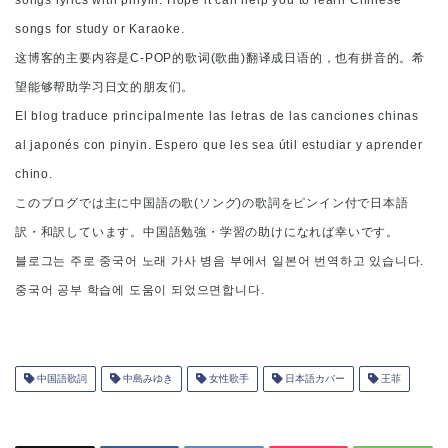
songs lyrics with pinyin. Hope it can help you to learn Chinese
songs for study or Karaoke.
这博客的主要内容是C-POP的歌词(歌曲)翻译成日语的，也有拼音的。希
望能够帮助学习日文的朋友们。
El blog traduce principalmente las letras de las canciones chinas
al japonés con pinyin. Espero que les sea útil estudiar y aprender
chino.
このブログでは主に中国語の歌(ソング)の歌詞をピンイン付で日本語
訳・和訳しています。中国語勉強・学習の助けになれば幸いです。
블로그는 주로 중국어 노래 가사 병음 부에서 일본어 번역하고 있습니다.
중국어 공부 학습에 도움이 되었으면합니다.
中国語歌詞
中島みゆき
女性歌手
日本語カバー
王菲