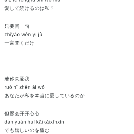
愛して続けるのは私？
只要问一句
zhǐyào wèn yī jù
一言聞くだけ
若你真爱我
ruò nǐ zhēn ài wǒ
あなたが私を本当に愛しているのか
但愿会开开心心
dàn yuàn huì kāikāixīnxīn
でも嬉しいのを望む