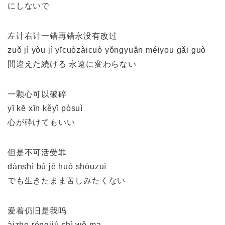
にしないで
左计右计一错再错永没有改过
zuǒ jì yòu jì yīcuòzàicuò yǒngyuǎn méiyou gǎi guò
間違えた続ける 永遠に変わらない
一颗心可以破碎
yī kē xīn kěyǐ pòsuì
心が砕けてもいい
但是不可活受罪
dànshì bù jě huó shòuzuì
でも生きたまま苦しみたくない
爱着仍旧是我吗
àizhe réngjiù shì wǒ ma