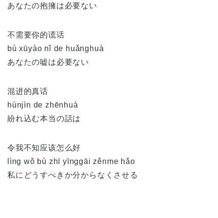
あなたの抱擁は必要ない
不需要你的谎话
bù xūyào nǐ de huǎnghuà
あなたの嘘は必要ない
混进的真话
hùnjìn de zhēnhuà
紛れ込む本当の話は
令我不知应该怎么好
lìng wǒ bù zhī yīnggāi zěnme hǎo
私にどうすべきか分からなくさせる