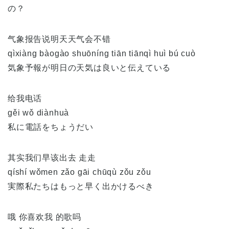
の？
气象报告说明天天气会不错
qìxiàng bàogào shuōníng tiān tiānqì huì bú cuò
気象予報が明日の天気は良いと伝えている
给我电话
gěi wǒ diànhuà
私に電話をちょうだい
其实我们早该出去 走走
qíshí wǒmen zǎo gāi chūqù zǒu zǒu
実際私たちはもっと早く出かけるべき
哦 你喜欢我 的歌吗