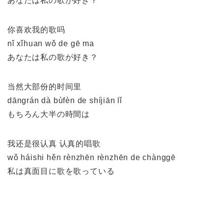
あなたは私の歌が好き？
你喜欢我的歌吗
nǐ xǐhuan wǒ de gē ma
あなたは私の歌が好き？
当然大部份的时间里
dāngrán dà bùfèn de shíjiān lǐ
もちろん大半の時間は
我还是很认真 认真的唱歌
wǒ háishi hěn rènzhēn rènzhēn de chànggē
私は真面目に歌を歌っている