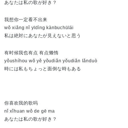
あなたは私の歌が好き？
我想你一定看不出来
wǒ xiǎng nǐ yīdìng kànbuchūlái
私は絶対にあなたが見えないと思う
有时候我也有点 有点懒惰
yǒushíhou wǒ yě yǒudiǎn yǒudiǎn lǎnduò
時には私もちょっと面倒な時もある
你喜欢我的歌吗
nǐ xǐhuan wǒ de gē ma
あなたは私の歌が好き？