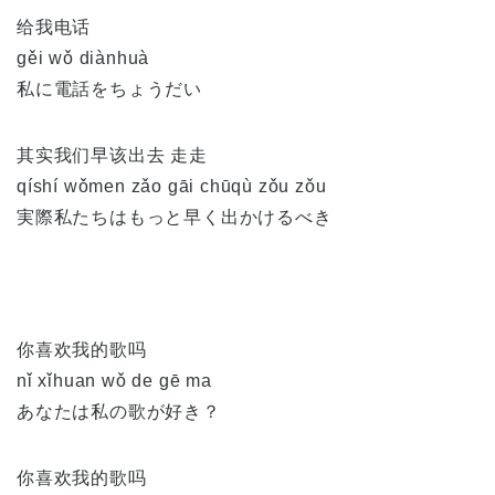
给我电话
gěi wǒ diànhuà
私に電話をちょうだい
其实我们早该出去 走走
qíshí wǒmen zǎo gāi chūqù zǒu zǒu
実際私たちはもっと早く出かけるべき
你喜欢我的歌吗
nǐ xǐhuan wǒ de gē ma
あなたは私の歌が好き？
你喜欢我的歌吗