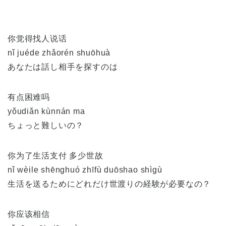
你觉得找人说话
nǐ juéde zhǎorén shuōhuà
あなたは話し相手を探すのは
有点困难吗
yǒudiǎn kùnnán ma
ちょっと難しいの？
你为了生活支付 多少世故
nǐ wèile shēnghuó zhīfù duōshao shìgù
生活を送るためにどれだけ世渡りの経験が必要なの？
你应该相信