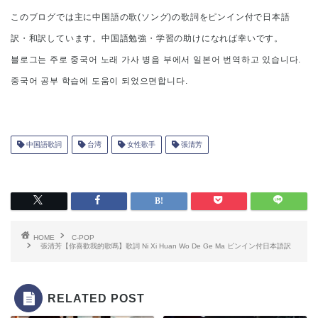
このブログでは主に中国語の歌(ソング)の歌詞をピンイン付で日本語
訳・和訳しています。中国語勉強・学習の助けになれば幸いです。
블로그는 주로 중국어 노래 가사 병음 부에서 일본어 번역하고 있습니다.
중국어 공부 학습에 도움이 되었으면합니다.
中国語歌詞
台湾
女性歌手
張清芳
HOME
C-POP
張清芳【你喜歡我的歌嗎】歌詞 Ni Xi Huan Wo De Ge Ma ピンイン付日本語訳
RELATED POST