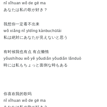
nǐ xǐhuan wǒ de gē ma
あなたは私の歌が好き？
我想你一定看不出来
wǒ xiǎng nǐ yīdìng kànbuchūlái
私は絶対にあなたが見えないと思う
有时候我也有点 有点懒惰
yǒushíhou wǒ yě yǒudiǎn yǒudiǎn lǎnduò
時には私もちょっと面倒な時もある
你喜欢我的歌吗
nǐ xǐhuan wǒ de gē ma