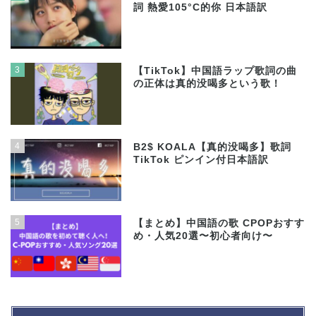
詞 熱愛105°C的你 日本語訳
3
【TikTok】中国語ラップ歌詞の曲
の正体は真的没喝多という歌！
4
B2$ KOALA【真的没喝多】歌詞
TikTok ピンイン付日本語訳
5
【まとめ】中国語の歌 CPOPおすす
め・人気20選〜初心者向け〜