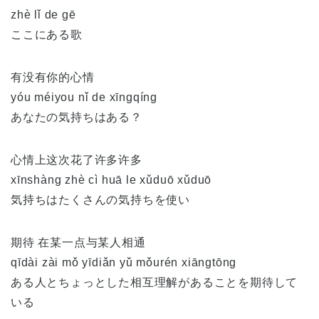
zhè lǐ de gē
ここにある歌
有没有你的心情
yóu méiyou nǐ de xīngqíng
あなたの気持ちはある？
心情上这次花了许多许多
xīnshàng zhè cì huā le xǔduō xǔduō
気持ちはたくさんの気持ちを使い
期待 在某一点与某人相通
qīdài zài mǒ yīdiǎn yǔ mǒurén xiāngtōng
ある人とちょっとした相互理解があることを期待して
いる