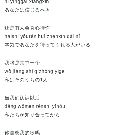
nǐ yīnggāi xiāngxìn
あなたは信じるべき
还是有人会真心待你
háishi yǒurén huì zhēnxīn dài nǐ
本気であなたを待ってくれる人がいる
我将是其中一个
wǒ jiāng shì qízhōng yīge
私はそのうちの1人
当我们认识以后
dāng wǒmen rènshi yǐhòu
私たちが知り合ってから
你喜欢我的歌吗