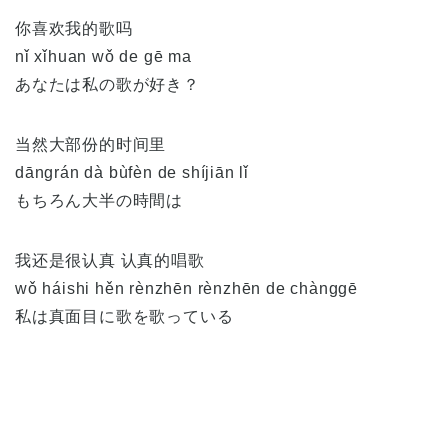
你喜欢我的歌吗
nǐ xǐhuan wǒ de gē ma
あなたは私の歌が好き？
当然大部份的时间里
dāngrán dà bùfèn de shíjiān lǐ
もちろん大半の時間は
我还是很认真 认真的唱歌
wǒ háishi hěn rènzhēn rènzhēn de chànggē
私は真面目に歌を歌っている