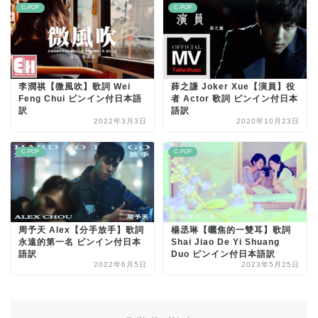
C-POP
C-POP
李潤祺【微風吹】歌詞 Wei
薛之謙 Joker Xue【演員】役
Feng Chui ピンイン付日本語
者 Actor 歌詞 ピンイン付日本
訳
語訳
2022年3月3日
2020年10月23日
C-POP
C-POP
周予天 Alex【分手放手】歌詞
楊丞琳【曬焦的一雙耳】歌詞
永遠的第一名 ピンイン付日本
Shai Jiao De Yi Shuang
語訳
Duo ピンイン付日本語訳
2022年6月5日
2023年5月25日