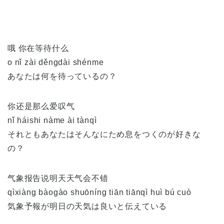
哦 你在等待什么
o nǐ zài děngdài shénme
あなたは何を待っているの？
你还是那么爱叹气
nǐ háishi nàme ài tànqì
それともあなたはそんなにため息をつくのが好きな
の？
气象报告说明天天气会不错
qìxiàng bàogào shuōníng tiān tiānqì huì bú cuò
気象予報が明日の天気は良いと伝えている