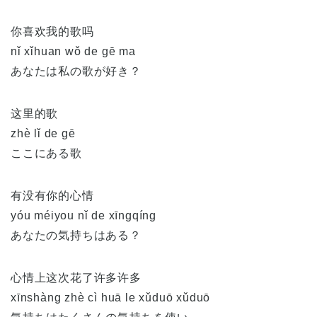
你喜欢我的歌吗
nǐ xǐhuan wǒ de gē ma
あなたは私の歌が好き？
这里的歌
zhè lǐ de gē
ここにある歌
有没有你的心情
yóu méiyou nǐ de xīngqíng
あなたの気持ちはある？
心情上这次花了许多许多
xīnshàng zhè cì huā le xǔduō xǔduō