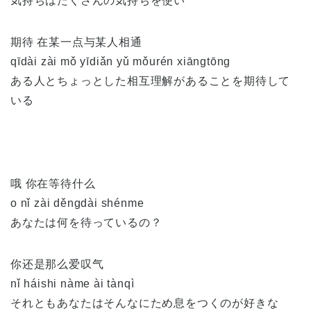
気持ちはたくさんの気持ちを使い
期待 在某一点与某人相通
qīdài zài mǒ yīdiǎn yǔ mǒurén xiāngtōng
ある人とちょっとした相互理解があることを期待して
いる
哦 你在等待什么
o nǐ zài děngdài shénme
あなたは何を待っているの？
你还是那么爱叹气
nǐ háishi nàme ài tànqì
それともあなたはそんなにため息をつくのが好きな