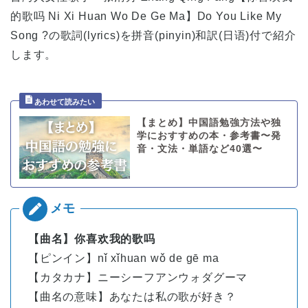
的歌吗 Ni Xi Huan Wo De Ge Ma】Do You Like My
Song ?の歌詞(lyrics)を拼音(pinyin)和訳(日语)付で紹介
します。
【まとめ】中国語勉強方法や独
学におすすめの本・参考書〜発
音・文法・単語など40選〜
【曲名】你喜欢我的歌吗
【ピンイン】nǐ xǐhuan wǒ de gē ma
【カタカナ】ニーシーフアンウォダグーマ
【曲名の意味】あなたは私の歌が好き？