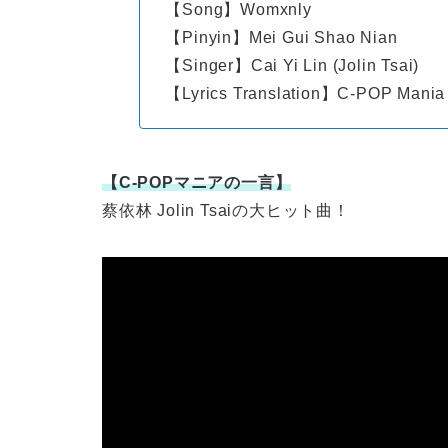
【Song】Womxnly
【Pinyin】Mei Gui Shao Nian
【Singer】Cai Yi Lin (Jolin Tsai)
【Lyrics Translation】C-POP Mania
【
C-POP
マニアの一言】
蔡依林
Jolin Tsaiの大ヒット曲！