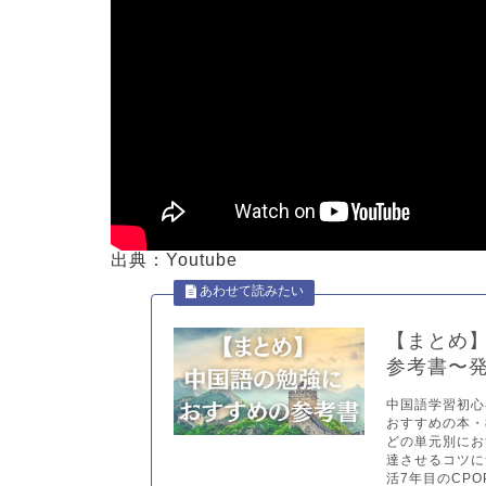
出典：Youtube
【まとめ
参考書〜発
中国語学習初心
おすすめの本・
どの単元別にお
達させるコツに
活7年目のCPO