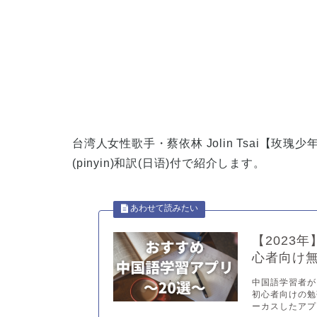
台湾人女性歌手・蔡依林
Jolin Tsai
【玫瑰少
(pinyin)
和訳
(
日
语
)
付で紹介します。
【2023
心者向け
中国語学習者が
初心者向けの勉
ーカスしたアプ