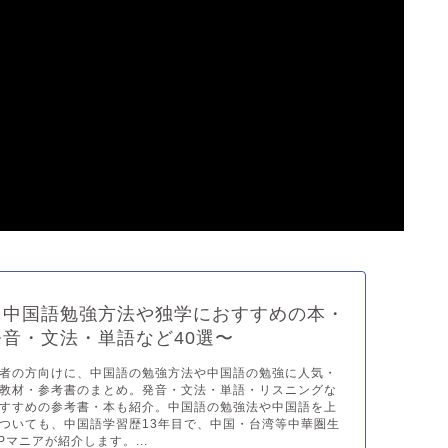
】中国語勉強方法や独学におすすめの本・
音・文法・単語など40選〜
者の方向けに、中国語の勉強方法や中国語の勉強に人気・
教材・参考書のまとめ。発音・文法・単語・リスニングな
すすめの参考書・本も紹介。中国語の勉強法や中国語を上
ついても、中国語学習歴13年目で、中国・台湾等中華圏生
Pマニアが紹介します。...