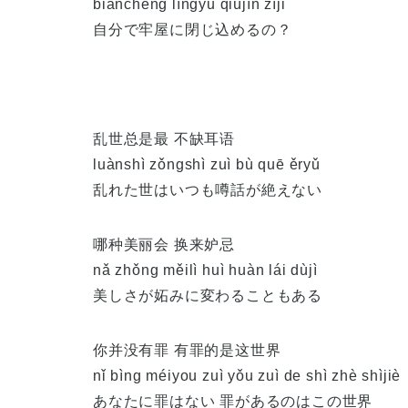
biànchéng língyǔ qiújìn zìjǐ
自分で牢屋に閉じ込めるの？
乱世总是最 不缺耳语
luànshì zǒngshì zuì bù quē ěryǔ
乱れた世はいつも噂話が絶えない
哪种美丽会 换来妒忌
nǎ zhǒng měilì huì huàn lái dùjì
美しさが妬みに変わることもある
你并没有罪 有罪的是这世界
nǐ bìng méiyou zuì yǒu zuì de shì zhè shìjiè
あなたに罪はない 罪があるのはこの世界