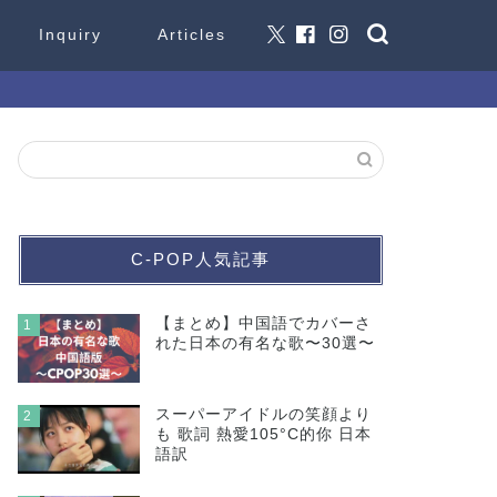
Inquiry
Articles
C-POP人気記事
【まとめ】中国語でカバーさ
1
れた日本の有名な歌〜30選〜
スーパーアイドルの笑顔より
2
も 歌詞 熱愛105°C的你 日本
語訳