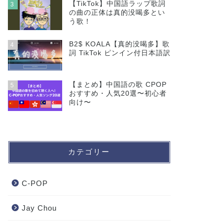
【TikTok】中国語ラップ歌詞
3
の曲の正体は真的没喝多とい
う歌！
B2$ KOALA【真的没喝多】歌
4
詞 TikTok ピンイン付日本語訳
【まとめ】中国語の歌 CPOP
5
おすすめ・人気20選〜初心者
向け〜
カテゴリー
C-POP
Jay Chou