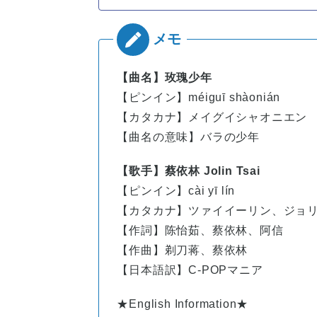
【曲名】玫瑰少年
【ピンイン】méiguī shàonián
【カタカナ】メイグイシャオニエン
【曲名の意味】バラの少年
【歌手】蔡依林 Jolin Tsai
【ピンイン】cài yī lín
【カタカナ】ツァイイーリン、ジョ
【作詞】陈怡茹、蔡依林、阿信
【作曲】剃刀蒋、蔡依林
【日本語訳】C-POPマニア
★English Information★