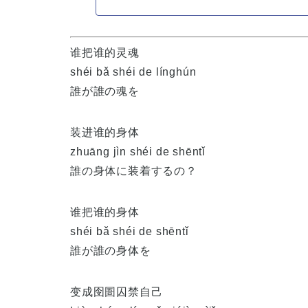
谁把谁的灵魂
shéi bǎ shéi de línghún
誰が誰の魂を
装进谁的身体
zhuāng jìn shéi de shēntǐ
誰の身体に装着するの？
谁把谁的身体
shéi bǎ shéi de shēntǐ
誰が誰の身体を
变成囹圄囚禁自己