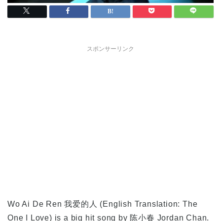
スポンサーリンク
Wo Ai De Ren 我爱的人 (English Translation: The
One I Love) is a big hit song by 陈小春 Jordan Chan.