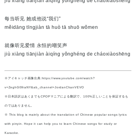
jiù xiàng tiānjiàn àiqíng yǒnghéng de cháoxiàoshēng
每当听见 她或他说“我们”
měidāng tīngjiàn tā huò tā shuō wǒmen
就像听见爱情 永恒的嘲笑声
jiù xiàng tiānjiàn àiqíng yǒnghéng de cháoxiàoshēng
※アイキャッチ画像出典:https://www.youtube.com/watch?
v=ZeghG09iaNY&ab_channel=JordanChanVEVO
※日本語訳はあくまでもCPOPマニアによる翻訳で、100%正しいことを保証するも
のではありません。
※ This blog is mainly about the translation of Chinese popular songs lyrics
with pinyin. Hope it can help you to learn Chinese songs for study or
Karaoke.