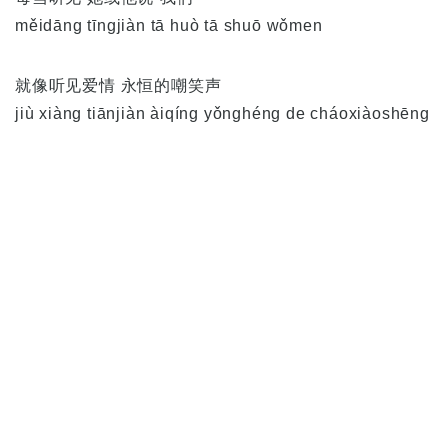
měidāng tīngjiàn tā huò tā shuō wǒmen
就像听见爱情 永恒的嘲笑声
jiù xiàng tiānjiàn àiqíng yǒnghéng de cháoxiàoshēng