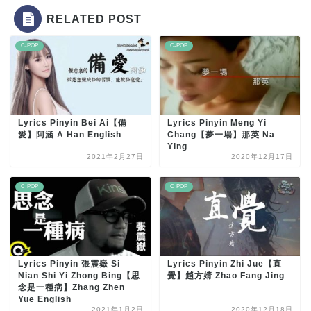
RELATED POST
C-POP
C-POP
Lyrics Pinyin Bei Ai【備
Lyrics Pinyin Meng Yi
愛】阿涵 A Han English
Chang【夢一場】那英 Na
Ying
2021年2月27日
2020年12月17日
C-POP
C-POP
Lyrics Pinyin 張震嶽 Si
Lyrics Pinyin Zhi Jue【直
Nian Shi Yi Zhong Bing【思
覺】趙方婧 Zhao Fang Jing
念是一種病】Zhang Zhen
Yue English
2021年1月2日
2020年12月18日