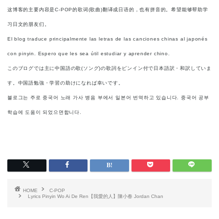
这博客的主要内容是C-POP的歌词(歌曲)翻译成日语的，也有拼音的。希望能够帮助学
习日文的朋友们。
El blog traduce principalmente las letras de las canciones chinas al japonés
con pinyin. Espero que les sea útil estudiar y aprender chino.
このブログでは主に中国語の歌(ソング)の歌詞をピンイン付で日本語訳・和訳していま
す。中国語勉強・学習の助けになれば幸いです。
블로그는 주로 중국어 노래 가사 병음 부에서 일본어 번역하고 있습니다. 중국어 공부
학습에 도움이 되었으면합니다.
HOME
C-POP
Lyrics Pinyin Wo Ai De Ren【我愛的人】陳小春 Jordan Chan