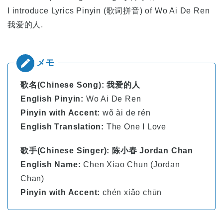
I introduce Lyrics Pinyin (歌词拼音) of Wo Ai De Ren
我爱的人.
歌名(Chinese Song): 我爱的人
English Pinyin:
Wo Ai De Ren
Pinyin with Accent:
wǒ ài de rén
English Translation:
The One I Love
歌手(Chinese Singer): 陈小春 Jordan Chan
English Name:
Chen Xiao Chun (Jordan
Chan)
Pinyin with Accent:
chén xiǎo chūn