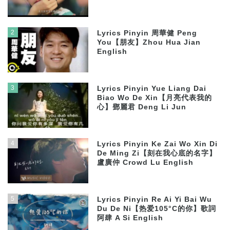
2
Lyrics Pinyin 周華健 Peng
You【朋友】Zhou Hua Jian
English
3
Lyrics Pinyin Yue Liang Dai
Biao Wo De Xin【月亮代表我的
心】鄧麗君 Deng Li Jun
4
Lyrics Pinyin Ke Zai Wo Xin Di
De Ming Zi【刻在我心底的名字】
盧廣仲 Crowd Lu English
5
Lyrics Pinyin Re Ai Yi Bai Wu
Du De Ni【热爱105°C的你】歌詞
阿肆 A Si English