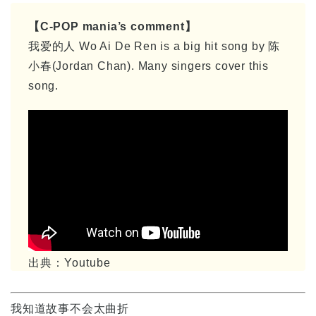
【C-POP mania’s comment】
我爱的人 Wo Ai De Ren is a big hit song by 陈
小春(Jordan Chan). Many singers cover this
song.
出典：Youtube
我知道故事不会太曲折