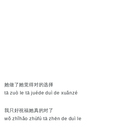
她做了她觉得对的选择
tā zuò le tā juéde duì de xuǎnzé
我只好祝福她真的对了
wǒ zhǐhǎo zhùfú tā zhēn de duì le