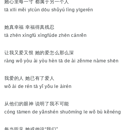
她心里每一寸 都属于另一个人
tā xīli měi yīcùn dōu shǔyú lìng yīgerén
她真幸福 幸福得真残忍
tā zhēn xìngfú xìngfúde zhēn cánrěn
让我又爱又恨 她的爱怎么那么深
ràng wǒ yòu ài yòu hèn tā de ài zěnme nàme shēn
我爱的人 她已有了爱人
wǒ ài de rén tā yǐ yǒu le àirén
从他们的眼神 说明了我不可能
cóng tāmen de yǎnshén shuōmíng le wǒ bù kěnéng
每当听见 她或他说“我们”