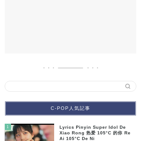
C-POP人気記事
1
Lyrics Pinyin Super Idol De
Xiao Rong 热爱 105°C 的你 Re
Ai 105°C De Ni