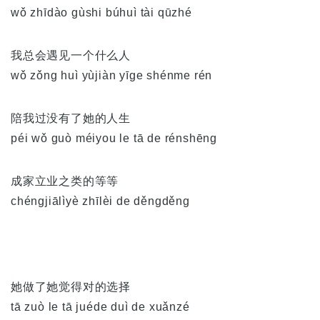
wǒ zhīdào gùshi búhuì tài qūzhé
我总会遇见一个什么人
wǒ zǒng huì yùjiàn yīge shénme rén
陪我过没有了她的人生
péi wǒ guò méiyou le tā de rénshēng
成家立业之类的等等
chéngjiālìyè zhīlèi de děngděng
她做了她觉得对的选择
tā zuò le tā juéde duì de xuǎnzé