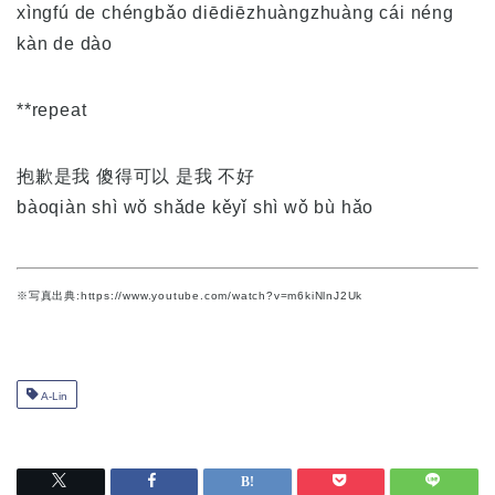
xìngfú de chéngbǎo diēdiēzhuàngzhuàng cái néng
kàn de dào
**repeat
抱歉是我 傻得可以 是我 不好
bàoqiàn shì wǒ shǎde kěyǐ shì wǒ bù hǎo
※写真出典:https://www.youtube.com/watch?v=m6kiNlnJ2Uk
A-Lin