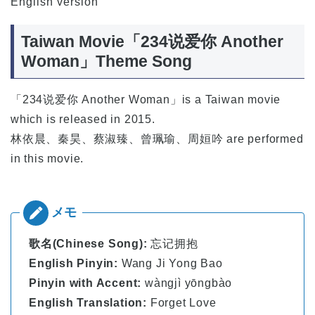
English version
Taiwan Movie「234说爱你 Another
Woman」Theme Song
「234说爱你 Another Woman」is a Taiwan movie
which is released in 2015.
林依晨、秦昊、蔡淑臻、曾珮瑜、周姮吟 are performed
in this movie.
歌名(Chinese Song):
忘记拥抱
English Pinyin:
Wang Ji Yong Bao
Pinyin with Accent:
wàngjì yōngbào
English Translation:
Forget Love