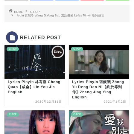
HOME
C-POP
A-Lin 黄麗玲 Wang Ji Yong Bao 忘記擁抱 Lyrics Pinyin 歌詞拼音
RELATED POST
C-POP
C-POP
Lyrics Pinyin 林宥嘉 Cheng
Lyrics Pinyin 張靚穎 Zhong
Quan【成全】Lin You Jia
Yu Deng Dao Ni【終於等到
English
你】Zhang Jing Ying
English
2020年12月31日
2021年1月2日
C-POP
C-POP