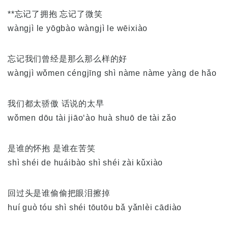
**忘记了拥抱 忘记了微笑
wàngjì le yōgbào wàngjì le wēixiào
忘记我们曾经是那么那么样的好
wàngjì wǒmen céngjīng shì nàme nàme yàng de hǎo
我们都太骄傲 话说的太早
wǒmen dōu tài jiāo‘ào huà shuō de tài zǎo
是谁的怀抱 是谁在苦笑
shì shéi de huáibào shì shéi zài kǔxiào
回过头是谁偷偷把眼泪擦掉
huí guò tóu shì shéi tōutōu bǎ yǎnlèi cādiào