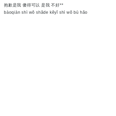
抱歉是我 傻得可以 是我 不好**
bàoqiàn shì wǒ shǎde kěyǐ shì wǒ bù hǎo