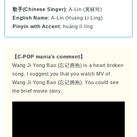
歌手(Chinese Singer):
A-Lin (黄丽玲)
English Name:
A-Lin (Huang Li Ling)
Pinyin with Accent:
huáng lì líng
【C-POP mania’s comment】
Wang Ji Yong Bao (忘记拥抱) is a heart broken
song. I suggest you that you watch MV of
Wang Ji Yong Bao (忘记拥抱). You could see
the brief movie story.