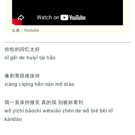
出典：Youtube
你给的回忆太好
nǐ gěi de huíyì tài hǎo
像刺青很难抹掉
xiàng cìqīng hěn nán mǒ diào
我一直保持微笑 真的我 别被妳看到
wǒ yīzhí bǎochí wēixiào zhēn de wǒ bié bèi nǐ
kàndào