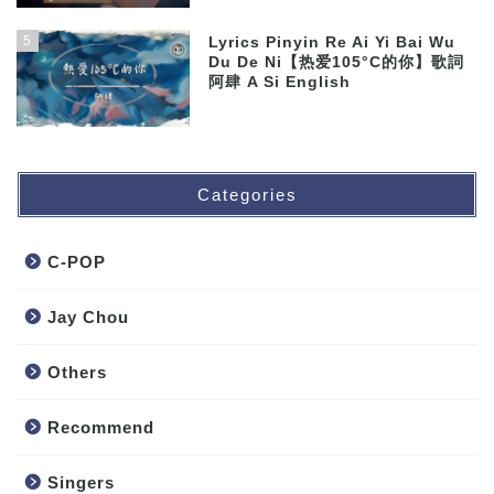
5
Lyrics Pinyin Re Ai Yi Bai Wu
Du De Ni【热爱105°C的你】歌詞
阿肆 A Si English
Categories
C-POP
Jay Chou
Others
Recommend
Singers