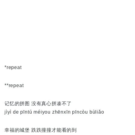
*repeat
**repeat
记忆的拼图 没有真心拼凑不了
jìyì de pīntú méiyou zhēnxīn pīncòu bùliǎo
幸福的城堡 跌跌撞撞才能看的到