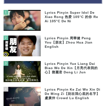
1
Lyrics Pinyin Super Idol De
Xiao Rong 热爱 105°C 的你 Re
Ai 105°C De Ni
2
Lyrics Pinyin 周華健 Peng
You【朋友】Zhou Hua Jian
English
3
Lyrics Pinyin Yue Liang Dai
Biao Wo De Xin【月亮代表我的
心】鄧麗君 Deng Li Jun
4
Lyrics Pinyin Ke Zai Wo Xin Di
De Ming Zi【刻在我心底的名字】
盧廣仲 Crowd Lu English