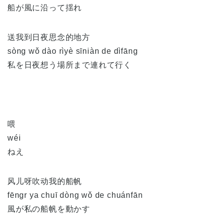
船が風に沿って揺れ
送我到日夜思念的地方
sòng wǒ dào rìyè sīniàn de dìfāng
私を日夜想う場所まで連れて行く
喂
wéi
ねえ
风儿呀吹动我的船帆
fēngr ya chuī dòng wǒ de chuánfān
風が私の船帆を動かす