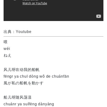
出典：Youtube
喂
wéi
ねえ
风儿呀吹动我的船帆
fēngr ya chuī dòng wǒ de chuánfān
風が私の船帆を動かす
船儿呀随风荡漾
chuánr ya suífēng dànyàng