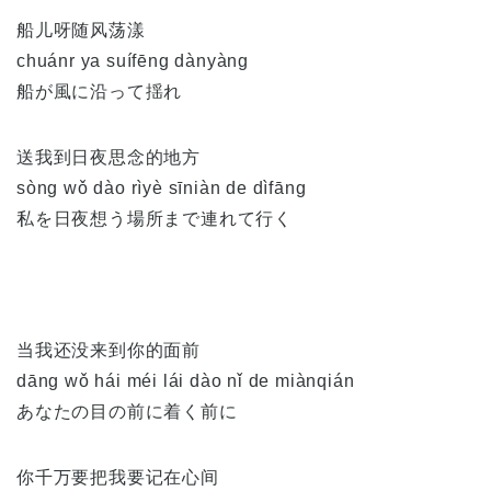
船儿呀随风荡漾
chuánr ya suífēng dànyàng
船が風に沿って揺れ
送我到日夜思念的地方
sòng wǒ dào rìyè sīniàn de dìfāng
私を日夜想う場所まで連れて行く
当我还没来到你的面前
dāng wǒ hái méi lái dào nǐ de miànqián
あなたの目の前に着く前に
你千万要把我要记在心间