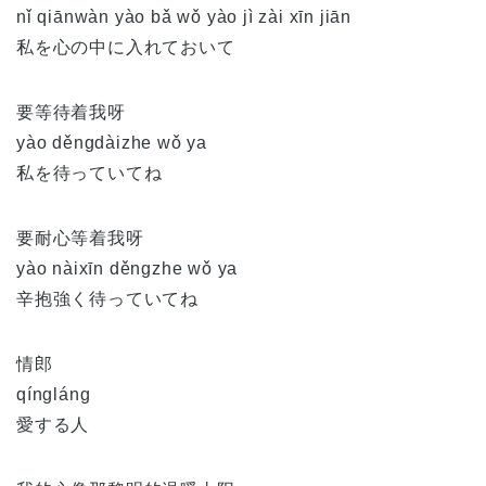
nǐ qiānwàn yào bǎ wǒ yào jì zài xīn jiān
私を心の中に入れておいて
要等待着我呀
yào děngdàizhe wǒ ya
私を待っていてね
要耐心等着我呀
yào nàixīn děngzhe wǒ ya
辛抱強く待っていてね
情郎
qíngláng
愛する人