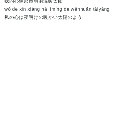
我的心像那黎明的温暖太阳
wǒ de xīn xiàng nà límíng de wēnnuǎn tàiyáng
私の心は夜明けの暖かい太陽のよう