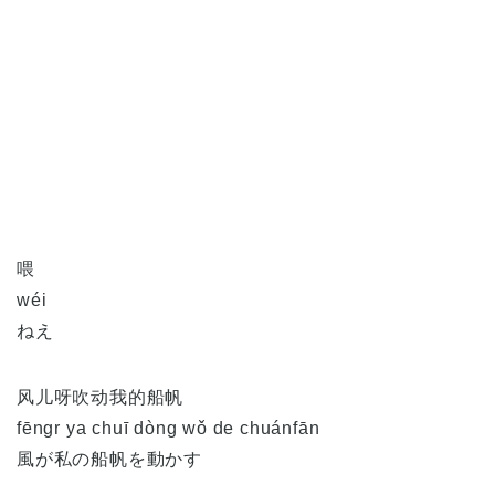
喂
wéi
ねえ
风儿呀吹动我的船帆
fēngr ya chuī dòng wǒ de chuánfān
風が私の船帆を動かす