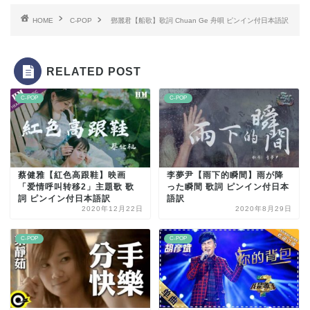
HOME
C-POP
鄧麗君【船歌】歌詞 Chuan Ge 舟唄 ピンイン付日本語訳
RELATED POST
C-POP
C-POP
蔡健雅【紅色高跟鞋】映画
李夢尹【雨下的瞬間】雨が降
「爱情呼叫转移2」主題歌 歌
った瞬間 歌詞 ピンイン付日本
詞 ピンイン付日本語訳
語訳
2020年12月22日
2020年8月29日
C-POP
C-POP