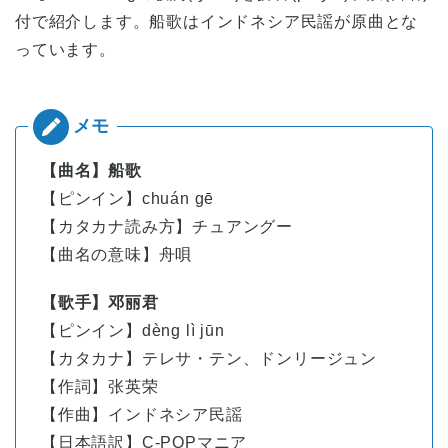
付で紹介します。船歌はインドネシア民謡が原曲とな
っています。
【曲名】船歌
【ピンイン】
chuán
gē
【カタカナ読み方】チュアングー
【曲名の意味】舟唄
【歌手】邓丽君
【ピンイン】
dèng
lì
jūn
【カタカナ】テレサ・テン、ドンリージュン
【作詞】张英荣
【作曲】インドネシア民謡
【日本語訳】C-POPマニア