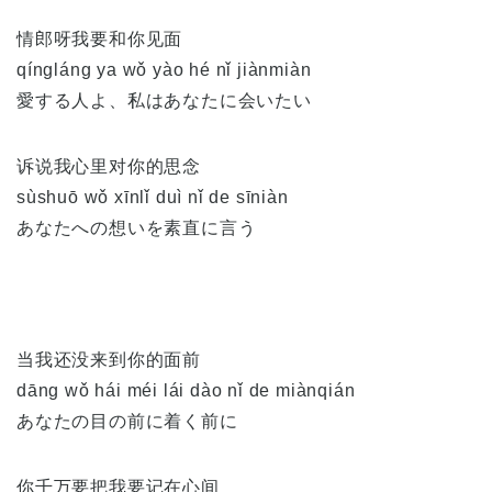
情郎呀我要和你见面
qíngláng ya wǒ yào hé nǐ jiànmiàn
愛する人よ、私はあなたに会いたい
诉说我心里对你的思念
sùshuō wǒ xīnlǐ duì nǐ de sīniàn
あなたへの想いを素直に言う
当我还没来到你的面前
dāng wǒ hái méi lái dào nǐ de miànqián
あなたの目の前に着く前に
你千万要把我要记在心间