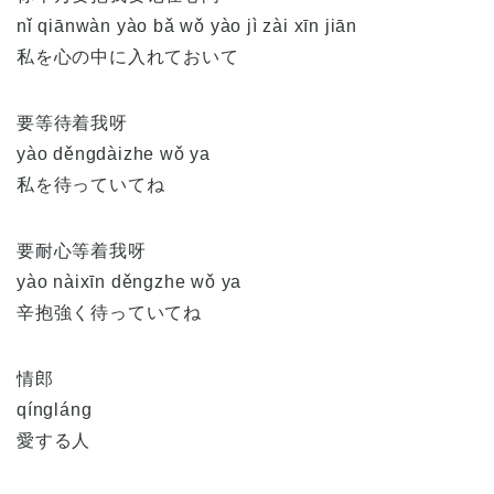
nǐ qiānwàn yào bǎ wǒ yào jì zài xīn jiān
私を心の中に入れておいて
要等待着我呀
yào děngdàizhe wǒ ya
私を待っていてね
要耐心等着我呀
yào nàixīn děngzhe wǒ ya
辛抱強く待っていてね
情郎
qíngláng
愛する人