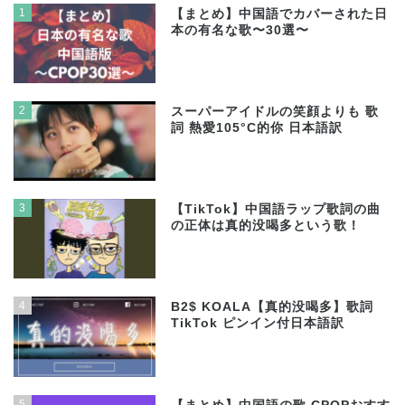
1
【まとめ】中国語でカバーされた日
本の有名な歌〜30選〜
2
スーパーアイドルの笑顔よりも 歌
詞 熱愛105°C的你 日本語訳
3
【TikTok】中国語ラップ歌詞の曲
の正体は真的没喝多という歌！
4
B2$ KOALA【真的没喝多】歌詞
TikTok ピンイン付日本語訳
5