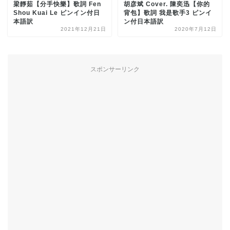
梁靜茹【分手快樂】歌詞 Fen
胡彦斌 Cover. 陳奕迅【你的
Shou Kuai Le ピンイン付日
背包】歌詞 我是歌手3 ピンイ
本語訳
ン付日本語訳
2021年12月21日
2020年7月12日
スポンサーリンク