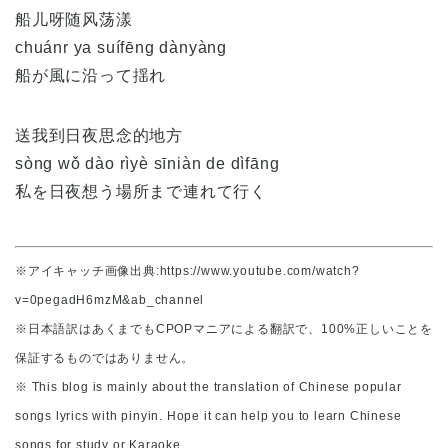
船儿呀随风荡漾
chuánr ya suífēng dànyàng
船が風に沿って揺れ
送我到日夜思念的地方
sòng wǒ dào rìyè sīniàn de dìfāng
私を日夜想う場所まで連れて行く
※アイキャッチ画像出典:https://www.youtube.com/watch?
v=0pegadH6mzM&ab_channel
※日本語訳はあくまでもCPOPマニアによる翻訳で、100%正しいことを
保証するものではありません。
※ This blog is mainly about the translation of Chinese popular
songs lyrics with pinyin. Hope it can help you to learn Chinese
songs for study or Karaoke.