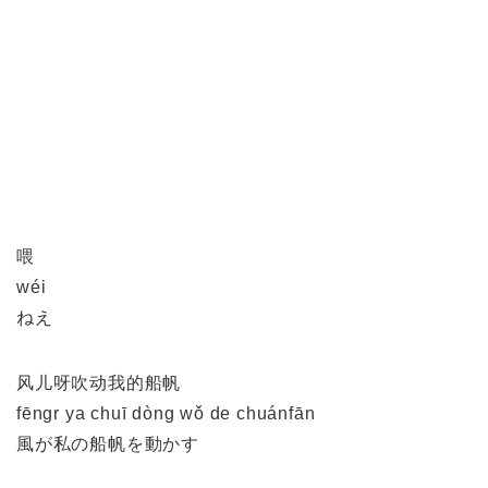
喂
wéi
ねえ
风儿呀吹动我的船帆
fēngr ya chuī dòng wǒ de chuánfān
風が私の船帆を動かす