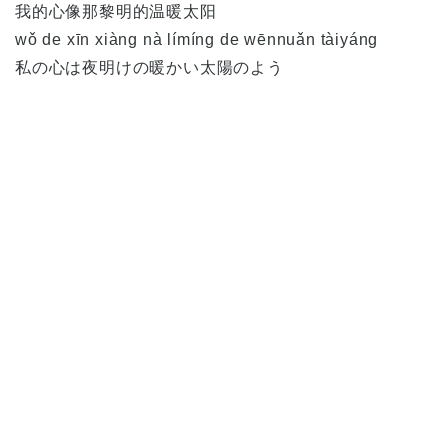
我的心像那黎明的温暖太阳
wǒ de xīn xiàng nà límíng de wēnnuǎn tàiyáng
私の心は夜明けの暖かい太陽のよう