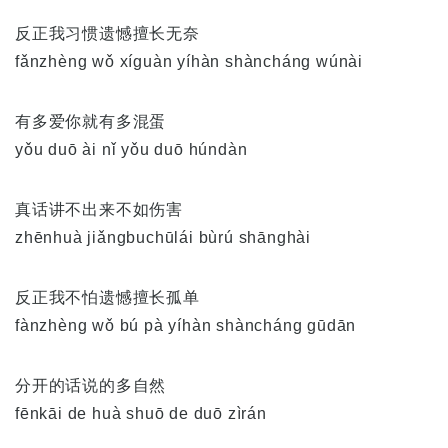
反正我习惯遗憾擅长无奈
fǎnzhèng wǒ xíguàn yíhàn shàncháng wúnài
有多爱你就有多混蛋
yǒu duō ài nǐ yǒu duō húndàn
真话讲不出来不如伤害
zhēnhuà jiǎngbuchūlái bùrú shānghài
反正我不怕遗憾擅长孤单
fànzhèng wǒ bú pà yíhàn shàncháng gūdān
分开的话说的多自然
fēnkāi de huà shuō de duō zìrán