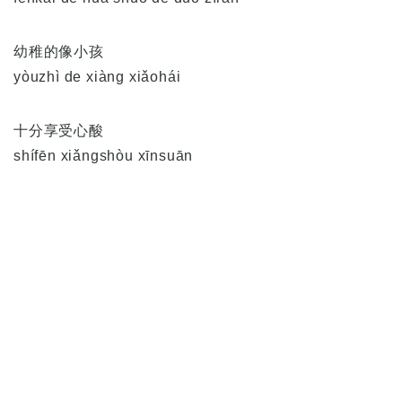
幼稚的像小孩
yòuzhì de xiàng xiǎohái
十分享受心酸
shífēn xiǎngshòu xīnsuān