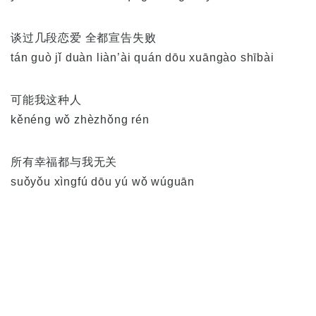
谈过几段恋爱 全都宣告失败
tán guò jǐ duàn liàn’ài quán dōu xuāngào shībài
可能我这种人
kěnéng wǒ zhèzhǒng rén
所有幸福都与我无关
suǒyǒu xìngfú dōu yú wǒ wúguān