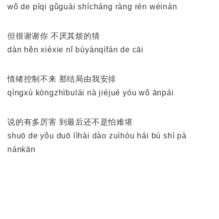
wǒ de píqi gǔguài shícháng ràng rén wéinán
但很谢谢你 不厌其烦的猜
dàn hěn xièxie nǐ bùyànqífán de cāi
情绪控制不来 那结局由我安排
qíngxù kòngzhìbulái nà jiéjué yóu wǒ ānpái
说的有多厉害 到最后还不是怕难堪
shuō de yǒu duō lìhài dào zuìhòu hái bú shì pà
nánkān