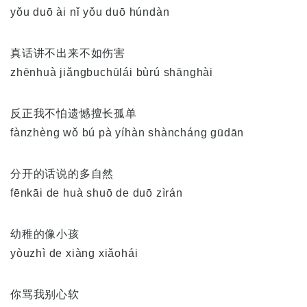
yǒu duō ài nǐ yǒu duō húndàn
真话讲不出来不如伤害
zhēnhuà jiǎngbuchūlái bùrú shānghài
反正我不怕遗憾擅长孤单
fànzhèng wǒ bú pà yíhàn shàncháng gūdān
分开的话说的多自然
fēnkāi de huà shuō de duō zìrán
幼稚的像小孩
yòuzhì de xiàng xiǎohái
你骂我别心软