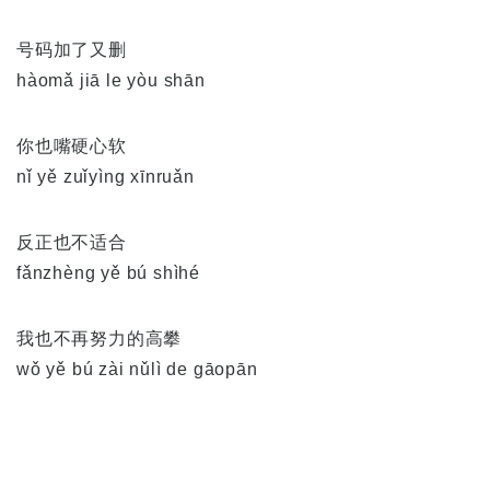
号码加了又删
hàomǎ jiā le yòu shān
你也嘴硬心软
nǐ yě zuǐyìng xīnruǎn
反正也不适合
fǎnzhèng yě bú shìhé
我也不再努力的高攀
wǒ yě bú zài nǔlì de gāopān