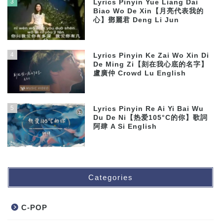
3
Lyrics Pinyin Yue Liang Dai
Biao Wo De Xin【月亮代表我的
心】鄧麗君 Deng Li Jun
4
Lyrics Pinyin Ke Zai Wo Xin Di
De Ming Zi【刻在我心底的名字】
盧廣仲 Crowd Lu English
5
Lyrics Pinyin Re Ai Yi Bai Wu
Du De Ni【热爱105°C的你】歌詞
阿肆 A Si English
Categories
C-POP