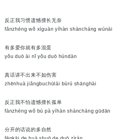
反正我习惯遗憾擅长无奈
fǎnzhèng wǒ xíguàn yíhàn shàncháng wúnài
有多爱你就有多混蛋
yǒu duō ài nǐ yǒu duō húndàn
真话讲不出来不如伤害
zhēnhuà jiǎngbuchūlái bùrú shānghài
反正我不怕遗憾擅长孤单
fànzhèng wǒ bú pà yíhàn shàncháng gūdān
分开的话说的多自然
fēnkāi de huà shuō de duō zìrán