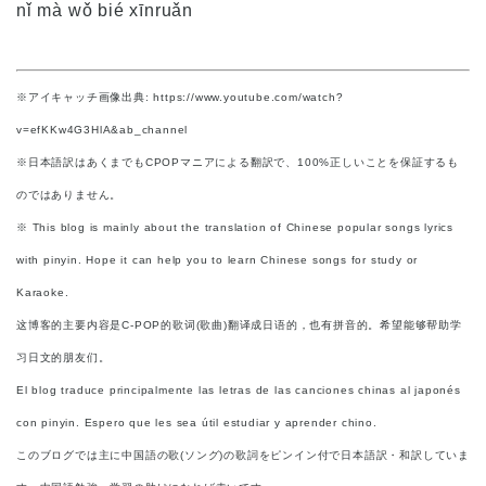
nǐ mà wǒ bié xīnruǎn
※アイキャッチ画像出典: https://www.youtube.com/watch?
v=efKKw4G3HlA&ab_channel
※日本語訳はあくまでもCPOPマニアによる翻訳で、100%正しいことを保証するも
のではありません。
※ This blog is mainly about the translation of Chinese popular songs lyrics
with pinyin. Hope it can help you to learn Chinese songs for study or
Karaoke.
这博客的主要内容是C-POP的歌词(歌曲)翻译成日语的，也有拼音的。希望能够帮助学
习日文的朋友们。
El blog traduce principalmente las letras de las canciones chinas al japonés
con pinyin. Espero que les sea útil estudiar y aprender chino.
このブログでは主に中国語の歌(ソング)の歌詞をピンイン付で日本語訳・和訳していま