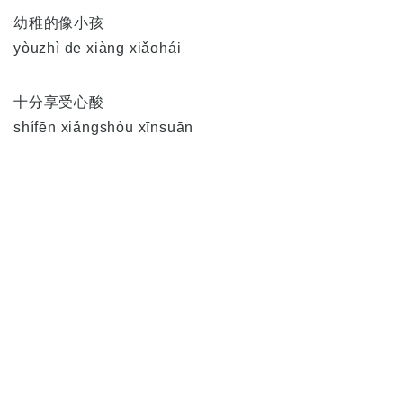
幼稚的像小孩
yòuzhì de xiàng xiǎohái
十分享受心酸
shífēn xiǎngshòu xīnsuān