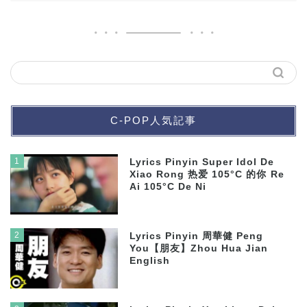
C-POP人気記事
1
Lyrics Pinyin Super Idol De
Xiao Rong 热爱 105°C 的你 Re
Ai 105°C De Ni
2
Lyrics Pinyin 周華健 Peng
You【朋友】Zhou Hua Jian
English