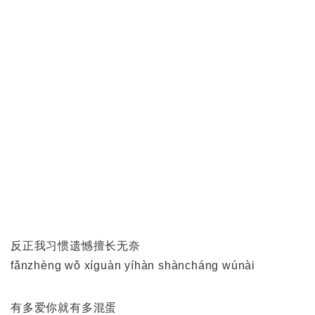
反正我习惯遗憾擅长无奈
fǎnzhèng wǒ xíguàn yíhàn shàncháng wúnài
有多爱你就有多混蛋