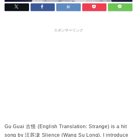
スポンサーリンク
Gu Guai 古怪
(English Translation: Strange) is a hit
song by 汪苏泷 Slience (
Wang Su Long
). I introduce