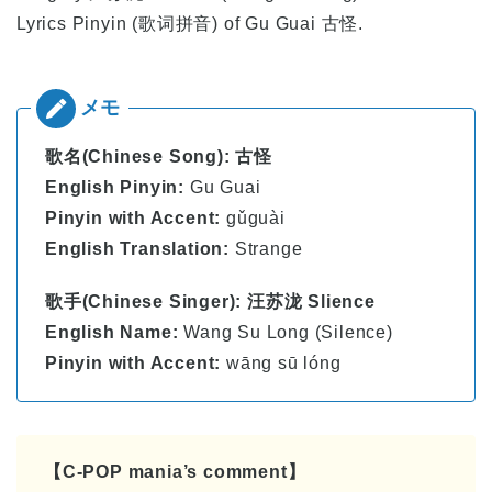
Lyrics Pinyin (歌词拼音) of
Gu Guai 古怪.
歌名(Chinese Song): 古怪
English Pinyin:
Gu Guai
Pinyin with Accent:
gǔguài
English Translation:
Strange
歌手(Chinese Singer): 汪苏泷 Slience
English Name:
Wang Su Long (Silence)
Pinyin with Accent:
wāng sū lóng
【C-POP mania’s comment】